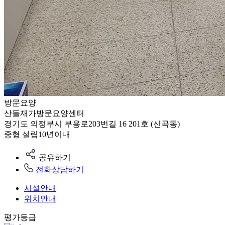
방문요양
산들재가방문요양센터
경기도 의정부시 부용로203번길 16 201호 (신곡동)
중형
설립10년이내
공유하기
전화상담하기
시설안내
위치안내
평가등급