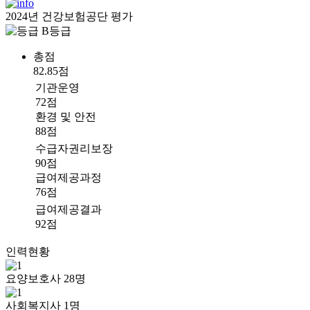
2024년 건강보험공단 평가
B등급
총점
82.85점
기관운영
72점
환경 및 안전
88점
수급자권리보장
90점
급여제공과정
76점
급여제공결과
92점
인력현황
요양보호사
28
명
사회복지사
1
명