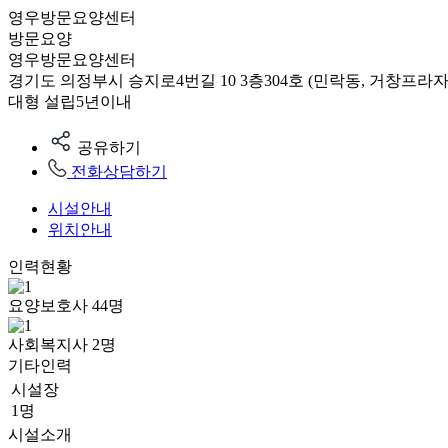
영우방문요양센터
방문요양
영우방문요양센터
경기도 의정부시 승지로4번길 10 3층304호 (민락동, 거창프라자
대형
설립5년이내
공유하기
전화상담하기
시설안내
위치안내
인력현황
요양보호사
44
명
사회복지사
2
명
기타인력
시설장
1명
시설소개