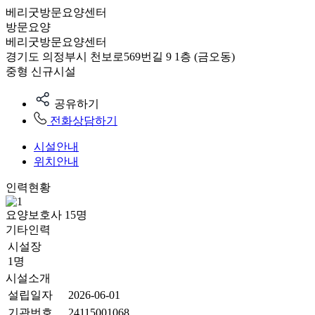
베리굿방문요양센터
방문요양
베리굿방문요양센터
경기도 의정부시 천보로569번길 9 1층 (금오동)
중형
신규시설
공유하기
전화상담하기
시설안내
위치안내
인력현황
요양보호사
15
명
기타인력
시설장
1명
시설소개
설립일자
2026-06-01
기관번호
24115001068