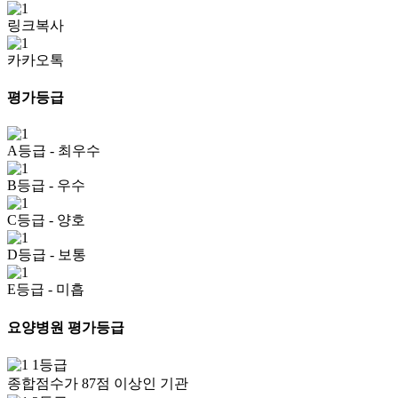
링크복사
카카오톡
평가등급
A등급
- 최우수
B등급
- 우수
C등급
- 양호
D등급
- 보통
E등급
- 미흡
요양병원 평가등급
1등급
종합점수가 87점 이상인 기관