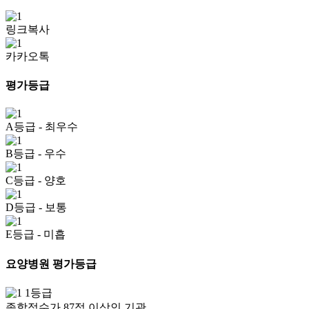
링크복사
카카오톡
평가등급
A등급
- 최우수
B등급
- 우수
C등급
- 양호
D등급
- 보통
E등급
- 미흡
요양병원 평가등급
1등급
종합점수가 87점 이상인 기관