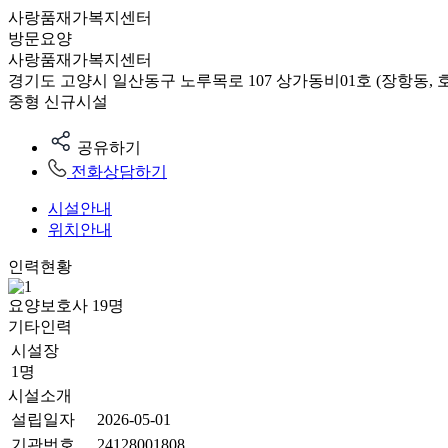
사랑품재가복지센터
방문요양
사랑품재가복지센터
경기도 고양시 일산동구 노루목로 107 상가동비01호 (장항동, 
중형
신규시설
공유하기
전화상담하기
시설안내
위치안내
인력현황
요양보호사
19
명
기타인력
시설장
1명
시설소개
설립일자
2026-05-01
기관번호
24128001808