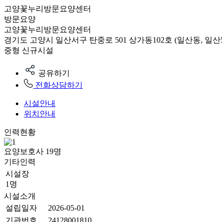
고양꽃누리방문요양센터
방문요양
고양꽃누리방문요양센터
경기도 고양시 일산서구 탄중로 501 상가동102호 (일산동, 일
중형
신규시설
공유하기
전화상담하기
시설안내
위치안내
인력현황
요양보호사
19
명
기타인력
시설장
1명
시설소개
설립일자
2026-05-01
기관번호
24128001810