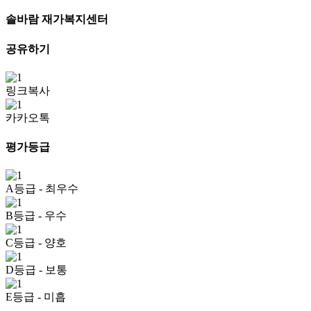
솔바람 재가복지센터
공유하기
링크복사
카카오톡
평가등급
A등급
- 최우수
B등급
- 우수
C등급
- 양호
D등급
- 보통
E등급
- 미흡