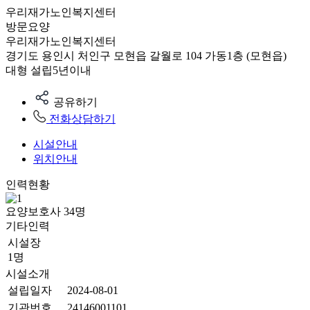
우리재가노인복지센터
방문요양
우리재가노인복지센터
경기도 용인시 처인구 모현읍 갈월로 104 가동1층 (모현읍)
대형
설립5년이내
공유하기
전화상담하기
시설안내
위치안내
인력현황
요양보호사
34
명
기타인력
시설장
1명
시설소개
설립일자
2024-08-01
기관번호
24146001101