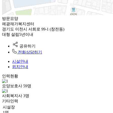
방문요양
예광재가복지센터
경기도 이천시 서희로 99-1 (창전동)
대형
설립5년이내
공유하기
전화상담하기
시설안내
위치안내
인력현황
요양보호사
59
명
사회복지사
3
명
기타인력
시설장
1명