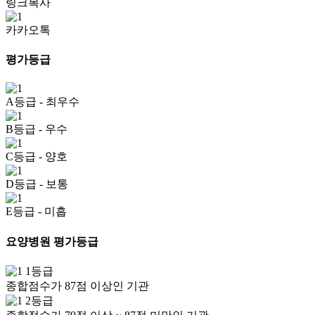
링크복사
카카오톡
평가등급
A등급
- 최우수
B등급
- 우수
C등급
- 양호
D등급
- 보통
E등급
- 미흡
요양병원 평가등급
1등급
종합점수가 87점 이상인 기관
2등급