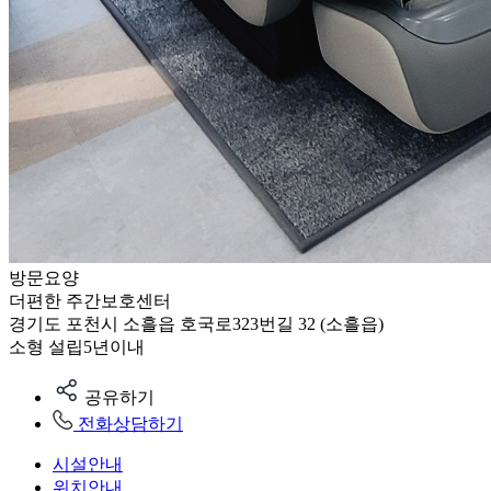
방문요양
더편한 주간보호센터
경기도 포천시 소흘읍 호국로323번길 32 (소흘읍)
소형
설립5년이내
공유하기
전화상담하기
시설안내
위치안내