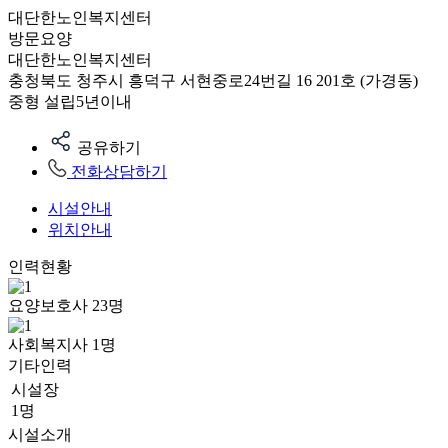
대단한노인복지센터
방문요양
대단한노인복지센터
충청북도 청주시 흥덕구 서현중로24번길 16 201호 (가경동)
중형
설립5년이내
공유하기
전화상담하기
시설안내
위치안내
인력현황
요양보호사
23
명
사회복지사
1
명
기타인력
시설장
1명
시설소개