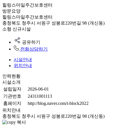
힐링스마일주간보호센터
방문요양
힐링스마일주간보호센터
충청북도 청주시 서원구 성봉로220번길 98 (개신동)
소형
신규시설
공유하기
전화상담하기
시설안내
위치안내
인력현황
시설소개
설립일자
2026-06-01
기관번호
24311001113
홈페이지
http://blog.naver.com/i-block2022
위치안내
충청북도 청주시 서원구 성봉로220번길 98 (개신동)
복사