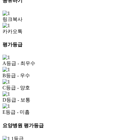
공유하기
링크복사
카카오톡
평가등급
A등급
- 최우수
B등급
- 우수
C등급
- 양호
D등급
- 보통
E등급
- 미흡
요양병원 평가등급
1등급