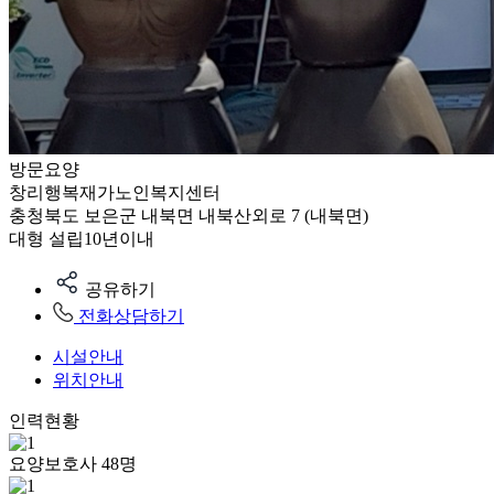
방문요양
창리행복재가노인복지센터
충청북도 보은군 내북면 내북산외로 7 (내북면)
대형
설립10년이내
공유하기
전화상담하기
시설안내
위치안내
인력현황
요양보호사
48
명