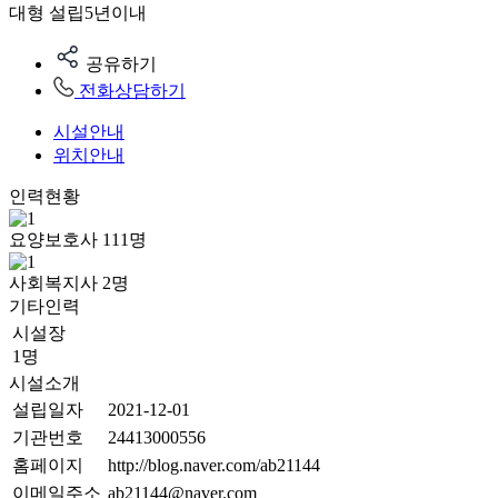
대형
설립5년이내
공유하기
전화상담하기
시설안내
위치안내
인력현황
요양보호사
111
명
사회복지사
2
명
기타인력
시설장
1명
시설소개
설립일자
2021-12-01
기관번호
24413000556
홈페이지
http://blog.naver.com/ab21144
이메일주소
ab21144@naver.com