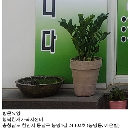
방문요양
행복한재가복지센터
충청남도 천안시 동남구 봉명4길 24 102호 (봉명동, 예은빌)