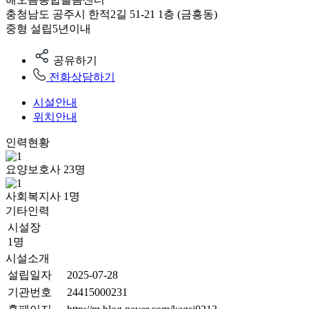
충청남도 공주시 한적2길 51-21 1층 (금흥동)
중형
설립5년이내
공유하기
전화상담하기
시설안내
위치안내
인력현황
요양보호사
23
명
사회복지사
1
명
기타인력
시설장
1명
시설소개
설립일자
2025-07-28
기관번호
24415000231