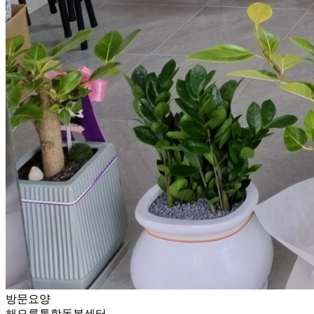
방문요양
해오름통합돌봄센터