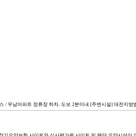
01번 버스 / 우남아파트 정류장 하차. 도보 2분이내 [주변시설] 대전
기요양보험 사이트와 심사평가원 사이트 및 해당 요양시설이 이