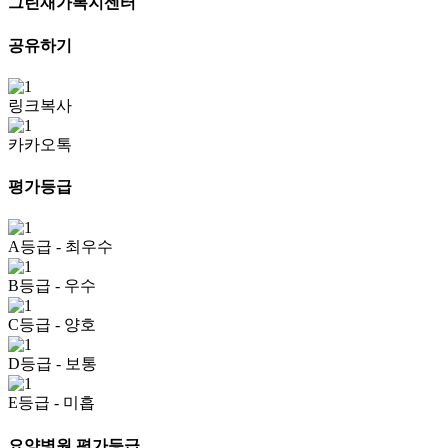
그린재가복지센터
공유하기
링크복사
카카오톡
평가등급
A등급
- 최우수
B등급
- 우수
C등급
- 양호
D등급
- 보통
E등급
- 미흡
요양병원 평가등급