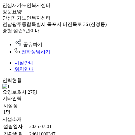
안심재가노인복지센터
방문요양
안심재가노인복지센터
전남광주통합특별시 목포시 터진목로 36 (산정동)
중형
설립5년이내
공유하기
전화상담하기
시설안내
위치안내
인력현황
요양보호사
27
명
기타인력
시설장
1명
시설소개
설립일자
2025-07-01
기관번호
24611000347