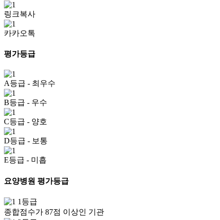
링크복사
카카오톡
평가등급
A등급
- 최우수
B등급
- 우수
C등급
- 양호
D등급
- 보통
E등급
- 미흡
요양병원 평가등급
1등급
종합점수가 87점 이상인 기관