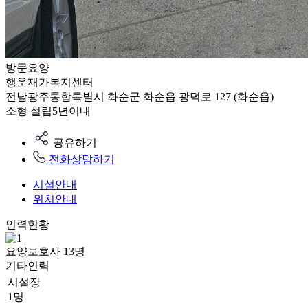
방문요양
행운재가복지센터
전남광주통합특별시 화순군 화순읍 광덕로 127 (화순읍)
소형
설립5년이내
공유하기
전화상담하기
시설안내
위치안내
인력현황
요양보호사
13
명
기타인력
시설장
1명