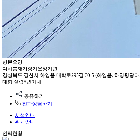
방문요양
다시봄재가장기요양기관
경상북도 경산시 하양읍 대학로295길 30-5 (하양읍, 하양평광아파
대형
설립5년이내
공유하기
전화상담하기
시설안내
위치안내
인력현황