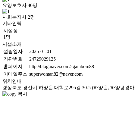
요양보호사
40
명
사회복지사
2
명
기타인력
시설장
1명
시설소개
설립일자
2025-01-01
기관번호
24729029125
홈페이지
http://blog.naver.com/againbom88
이메일주소
superwoman82@naver.com
위치안내
경상북도 경산시 하양읍 대학로295길 30-5 (하양읍, 하양평광아파
복사