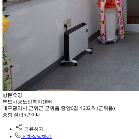
방문요양
부모사랑노인복지센터
대구광역시 군위군 군위읍 중앙6길 4 202호 (군위읍)
중형
설립5년이내
공유하기
전화상담하기