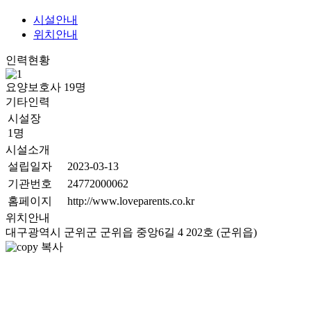
시설안내
위치안내
인력현황
요양보호사
19
명
기타인력
시설장
1명
시설소개
설립일자
2023-03-13
기관번호
24772000062
홈페이지
http://www.loveparents.co.kr
위치안내
대구광역시 군위군 군위읍 중앙6길 4 202호 (군위읍)
복사