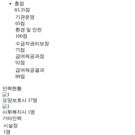
총점
83.35점
기관운영
65점
환경 및 안전
100점
수급자권리보장
75점
급여제공과정
92점
급여제공결과
89점
인력현황
요양보호사
37
명
사회복지사
1
명
기타인력
시설장
1명