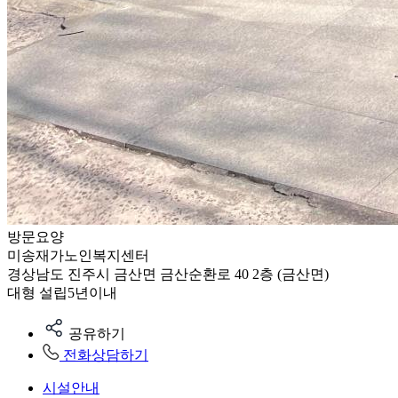
방문요양
미송재가노인복지센터
경상남도 진주시 금산면 금산순환로 40 2층 (금산면)
대형
설립5년이내
공유하기
전화상담하기
시설안내