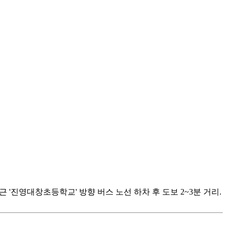
근 '진영대창초등학교' 방향 버스 노선 하차 후 도보 2~3분 거리.