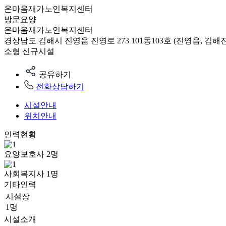
온마음재가노인복지센터
방문요양
온마음재가노인복지센터
경상남도 김해시 진영읍 진영로 273 101동103호 (진영읍, 
소형
신규시설
공유하기
전화상담하기
시설안내
위치안내
인력현황
요양보호사
2
명
사회복지사
1
명
기타인력
시설장
1명
시설소개