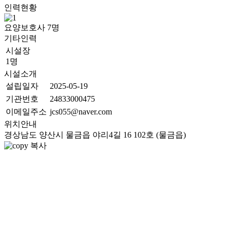
인력현황
요양보호사
7
명
기타인력
시설장
1명
시설소개
설립일자
2025-05-19
기관번호
24833000475
이메일주소
jcs055@naver.com
위치안내
경상남도 양산시 물금읍 야리4길 16 102호 (물금읍)
복사