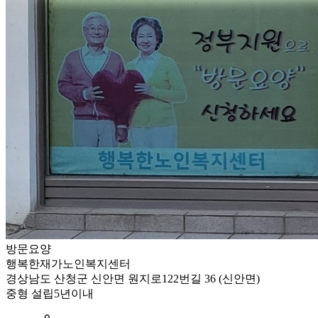
방문요양
행복한재가노인복지센터
경상남도 산청군 신안면 원지로122번길 36 (신안면)
중형
설립5년이내