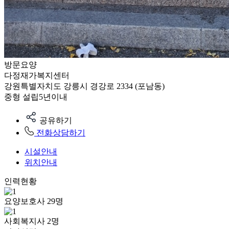
방문요양
다정재가복지센터
강원특별자치도 강릉시 경강로 2334 (포남동)
중형
설립5년이내
공유하기
전화상담하기
시설안내
위치안내
인력현황
요양보호사
29
명
사회복지사
2
명