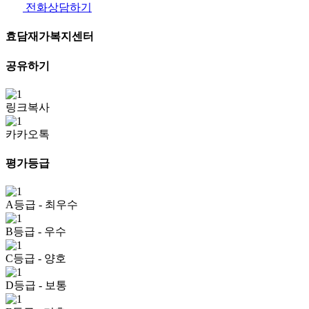
전화상담하기
효담재가복지센터
공유하기
링크복사
카카오톡
평가등급
A등급
- 최우수
B등급
- 우수
C등급
- 양호
D등급
- 보통