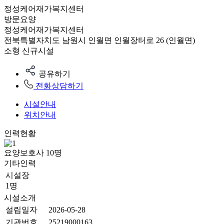
정성케어재가복지센터
방문요양
정성케어재가복지센터
전북특별자치도 남원시 인월면 인월장터로 26 (인월면)
소형
신규시설
공유하기
전화상담하기
시설안내
위치안내
인력현황
요양보호사
10
명
기타인력
시설장
1명
시설소개
설립일자
2026-05-28
기관번호
25219000163