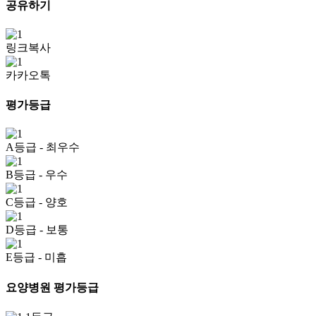
공유하기
링크복사
카카오톡
평가등급
A등급
- 최우수
B등급
- 우수
C등급
- 양호
D등급
- 보통
E등급
- 미흡
요양병원 평가등급