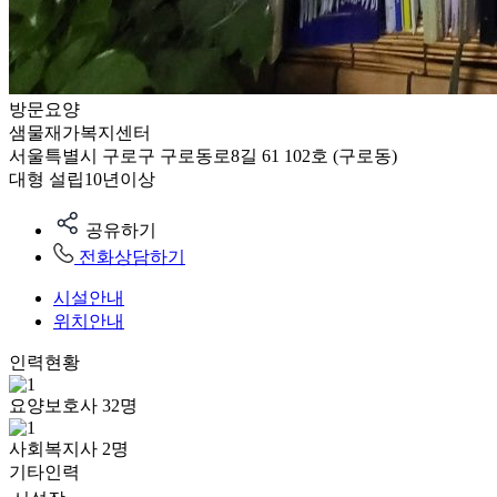
방문요양
샘물재가복지센터
서울특별시 구로구 구로동로8길 61 102호 (구로동)
대형
설립10년이상
공유하기
전화상담하기
시설안내
위치안내
인력현황
요양보호사
32
명
사회복지사
2
명
기타인력