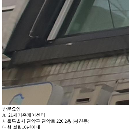
방문요양
A+21세기홈케어센터
서울특별시 관악구 관악로 226 2층 (봉천동)
대형
설립10년이내