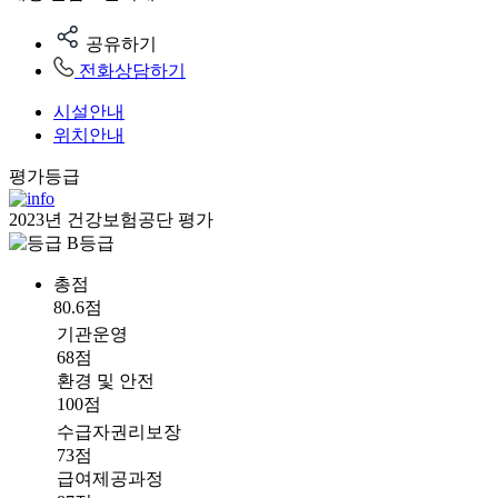
공유하기
전화상담하기
시설안내
위치안내
평가등급
2023년 건강보험공단 평가
B등급
총점
80.6점
기관운영
68점
환경 및 안전
100점
수급자권리보장
73점
급여제공과정