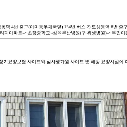
토성동역 4번 출구(아미동우체국앞) 134번 버스 2) 토성동역 6번 출
민풀리페아파트-> 초장중학교 -삼육부산병원(구 위생병원)-> 부민
기요양보험 사이트와 심사평가원 사이트 및 해당 요양시설이 이