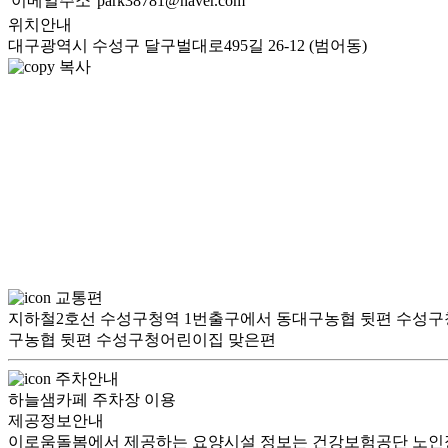
이메일주소
park38781@naver.com
위치안내
대구광역시 수성구 달구벌대로495길 26-12 (범어동)
복사
교통편
지하철2호선 수성구청역 1번출구에서 동대구농협 뒷편 수성구청어린이집 맞은편 버스
구농협 뒷편 수성구청어린이집 맞은편
주차안내
하늘샘카페 주차장 이용
제공정보안내
이로움돌봄에서 제공하는 요양시설 정보는 건강보험공단 노인장