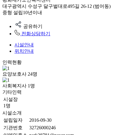
대구광역시 수성구 달구벌대로495길 26-12 (범어동)
중형
설립10년이내
공유하기
전화상담하기
시설안내
위치안내
인력현황
요양보호사
24
명
사회복지사
1
명
기타인력
시설장
1명
시설소개
설립일자
2016-09-30
기관번호
32726000246