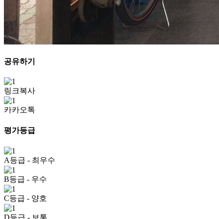
공유하기
링크복사
카카오톡
평가등급
A등급
- 최우수
B등급
- 우수
C등급
- 양호
D등급
- 보통