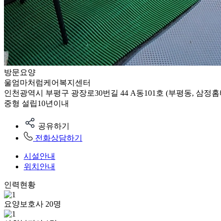
방문요양
울엄마처럼케어복지센터
인천광역시 부평구 광장로30번길 44 A동101호 (부평동, 삼정
중형
설립10년이내
공유하기
전화상담하기
시설안내
위치안내
인력현황
요양보호사
20
명