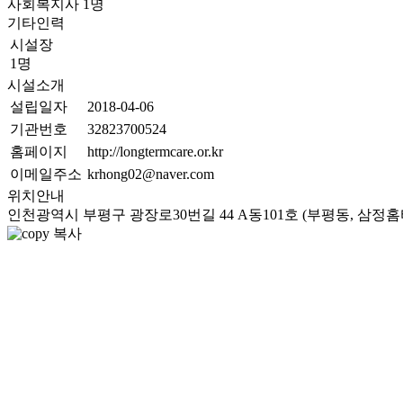
사회복지사
1
명
기타인력
시설장
1명
시설소개
설립일자
2018-04-06
기관번호
32823700524
홈페이지
http://longtermcare.or.kr
이메일주소
krhong02@naver.com
위치안내
인천광역시 부평구 광장로30번길 44 A동101호 (부평동, 삼정
복사