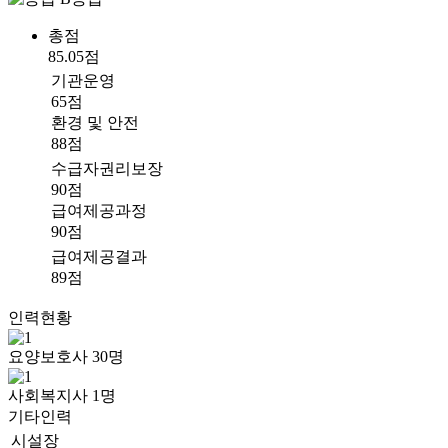
총점
85.05점
기관운영
65점
환경 및 안전
88점
수급자권리보장
90점
급여제공과정
90점
급여제공결과
89점
인력현황
요양보호사
30
명
사회복지사
1
명
기타인력
시설장