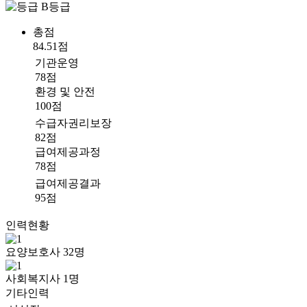
B등급
총점
84.51점
기관운영
78점
환경 및 안전
100점
수급자권리보장
82점
급여제공과정
78점
급여제공결과
95점
인력현황
요양보호사
32
명
사회복지사
1
명
기타인력