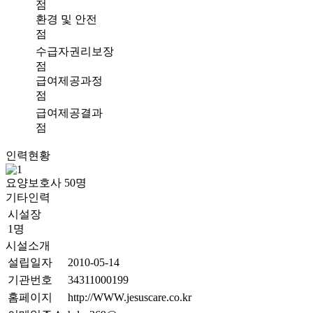
점
환경 및 안전
점
수급자권리보장
점
급여제공과정
점
급여제공결과
점
인력현황
요양보호사
50
명
기타인력
시설장
1명
시설소개
설립일자
2010-05-14
기관번호
34311000199
홈페이지
http://WWW.jesuscare.co.kr