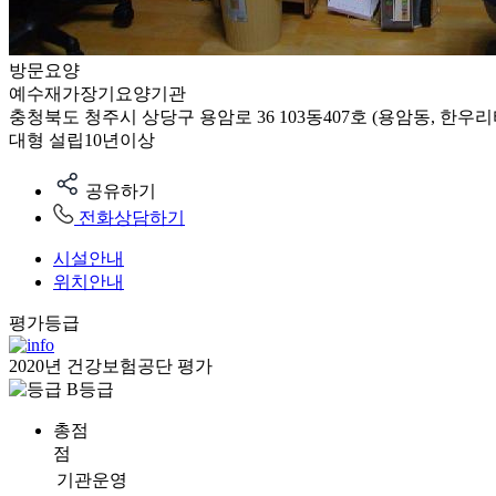
방문요양
예수재가장기요양기관
충청북도 청주시 상당구 용암로 36 103동407호 (용암동, 한우
대형
설립10년이상
공유하기
전화상담하기
시설안내
위치안내
평가등급
2020년 건강보험공단 평가
B등급
총점
점
기관운영