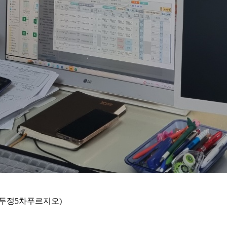
천안두정5차푸르지오)