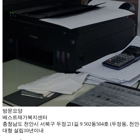
방문요양
베스트재가복지센터
충청남도 천안시 서북구 두정고1길 9 502동504호 (두정동, 
대형
설립10년이내