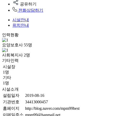
공유하기
전화상담하기
시설안내
위치안내
인력현황
요양보호사
55
명
사회복지사
2
명
기타인력
시설장
1명
기타
1명
시설소개
설립일자
2019-08-16
기관번호
34413000457
홈페이지
http://blog.naver.com/mpm99best
이메일주소
mpm99@hanmail.net