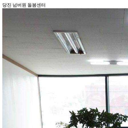
당진 넘버원 돌봄센터