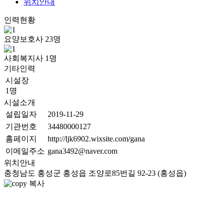
위치안내
인력현황
요양보호사
23
명
사회복지사
1
명
기타인력
시설장
1명
시설소개
설립일자
2019-11-29
기관번호
34480000127
홈페이지
http://ljk6902.wixsite.com/gana
이메일주소
gana3492@naver.com
위치안내
충청남도 홍성군 홍성읍 조양로85번길 92-23 (홍성읍)
복사