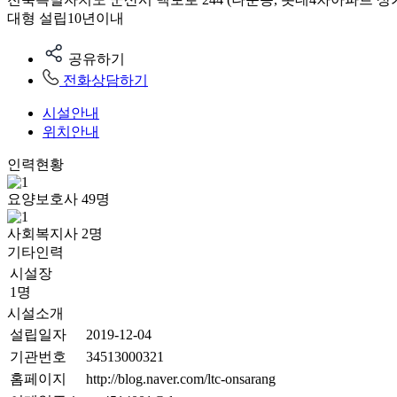
대형
설립10년이내
공유하기
전화상담하기
시설안내
위치안내
인력현황
요양보호사
49
명
사회복지사
2
명
기타인력
시설장
1명
시설소개
설립일자
2019-12-04
기관번호
34513000321
홈페이지
http://blog.naver.com/ltc-onsarang