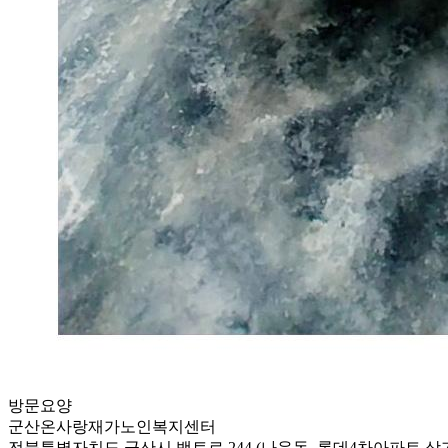
방문요양
군산온사랑재가노인복지센터
전북특별자치도 군산시 백토로 244 (나운동, 롯데4차아파트 상가동