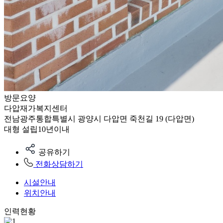
방문요양
다압재가복지센터
전남광주통합특별시 광양시 다압면 죽천길 19 (다압면)
대형
설립10년이내
공유하기
전화상담하기
시설안내
위치안내
인력현황