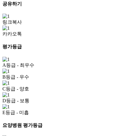
공유하기
링크복사
카카오톡
평가등급
A등급
- 최우수
B등급
- 우수
C등급
- 양호
D등급
- 보통
E등급
- 미흡
요양병원 평가등급