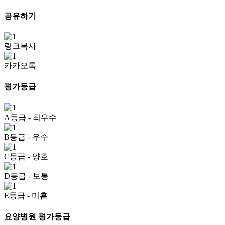
공유하기
링크복사
카카오톡
평가등급
A등급
- 최우수
B등급
- 우수
C등급
- 양호
D등급
- 보통
E등급
- 미흡
요양병원 평가등급