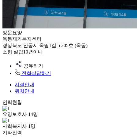
방문요양
옥동재가복지센터
경상북도 안동시 옥명1길 5 205호 (옥동)
소형
설립10년이내
공유하기
전화상담하기
시설안내
위치안내
인력현황
요양보호사
14
명
사회복지사
1
명
기타인력