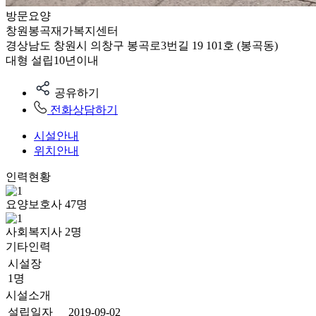
방문요양
창원봉곡재가복지센터
경상남도 창원시 의창구 봉곡로3번길 19 101호 (봉곡동)
대형
설립10년이내
공유하기
전화상담하기
시설안내
위치안내
인력현황
요양보호사
47
명
사회복지사
2
명
기타인력
시설장
1명
시설소개
설립일자
2019-09-02