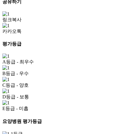
공유하기
링크복사
카카오톡
평가등급
A등급
- 최우수
B등급
- 우수
C등급
- 양호
D등급
- 보통
E등급
- 미흡
요양병원 평가등급
1등급