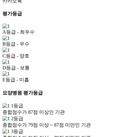
카카오톡
평가등급
A등급
- 최우수
B등급
- 우수
C등급
- 양호
D등급
- 보통
E등급
- 미흡
요양병원 평가등급
1등급
종합점수가 87점 이상인 기관
2등급
종합점수가 79점 이상 ~ 87점 미만인 기관
3등급