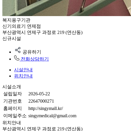
복지용구기관
신기의료기 연제점
부산광역시 연제구 과정로 219 (연산동)
신규시설
공유하기
전화상담하기
시설안내
위치안내
시설소개
설립일자
2026-05-22
기관번호
22647000271
홈페이지
http://singymall.kr/
이메일주소
singymedical@gmail.com
위치안내
부산광역시 연제구 과정로 219 (연산동)